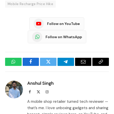
Mobile Recharge Price Hike
Follow on YouTube
Follow on WhatsApp
WhatsApp
Facebook
Twitter
Telegram
Email
Copy
Link
Anshul Singh
Facebook
X
Instagram
(Twitter)
A mobile shop retailer turned tech reviewer —
that’s me. I love unboxing gadgets and sharing