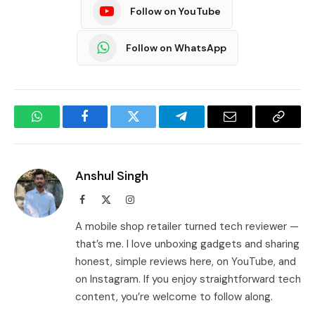
Follow on YouTube
Follow on WhatsApp
WhatsApp
Facebook
Twitter
Telegram
Email
Copy
Link
Anshul Singh
Facebook
X
Instagram
(Twitter)
A mobile shop retailer turned tech reviewer —
that’s me. I love unboxing gadgets and sharing
honest, simple reviews here, on YouTube, and
on Instagram. If you enjoy straightforward tech
content, you’re welcome to follow along.