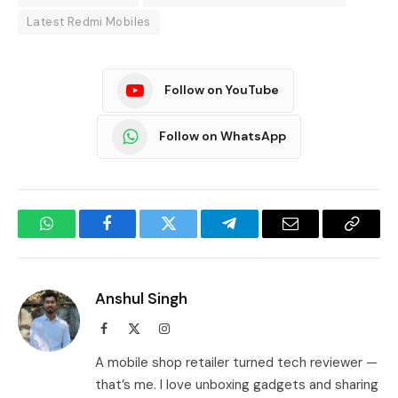
Latest Redmi Mobiles
Follow on YouTube
Follow on WhatsApp
WhatsApp
Facebook
Twitter
Telegram
Email
Copy
Link
Anshul Singh
Facebook
X
Instagram
(Twitter)
A mobile shop retailer turned tech reviewer —
that’s me. I love unboxing gadgets and sharing