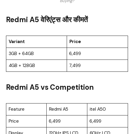
Buying?
Redmi A5 वेरिएंट्स और कीमतें
Variant
Price
3GB + 64GB
₹6,499
4GB + 128GB
₹7,499
Redmi A5 vs Competition
Feature
Redmi A5
itel A50
Price
₹6,499
₹6,499
Display
120Hz IPS LCD
60Hz LCD