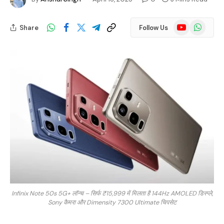
YouTube
WhatsApp
Share
Follow Us
Infinix Note 50s 5G+ लॉन्च – सिर्फ ₹15,999 में मिलता है 144Hz AMOLED डिस्प्ले,
Sony कैमरा और Dimensity 7300 Ultimate चिपसेट