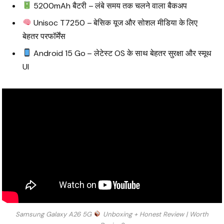
5200mAh बैटरी – लंबे समय तक चलने वाला बैकअप
Unisoc T7250 – बेसिक यूज और सोशल मीडिया के लिए
बेहतर परफॉर्मेंस
Android 15 Go – लेटेस्ट OS के साथ बेहतर सुरक्षा और स्मूथ
UI
Samsung Galaxy A26 5G
Unboxing + Honest Review | Worth